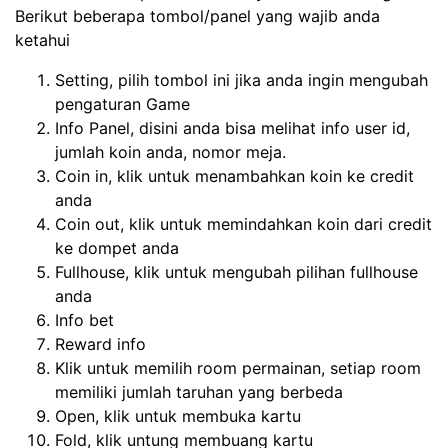
Berikut beberapa tombol/panel yang wajib anda
ketahui
Setting, pilih tombol ini jika anda ingin mengubah
pengaturan Game
Info Panel, disini anda bisa melihat info user id,
jumlah koin anda, nomor meja.
Coin in, klik untuk menambahkan koin ke credit
anda
Coin out, klik untuk memindahkan koin dari credit
ke dompet anda
Fullhouse, klik untuk mengubah pilihan fullhouse
anda
Info bet
Reward info
Klik untuk memilih room permainan, setiap room
memiliki jumlah taruhan yang berbeda
Open, klik untuk membuka kartu
Fold, klik untung membuang kartu