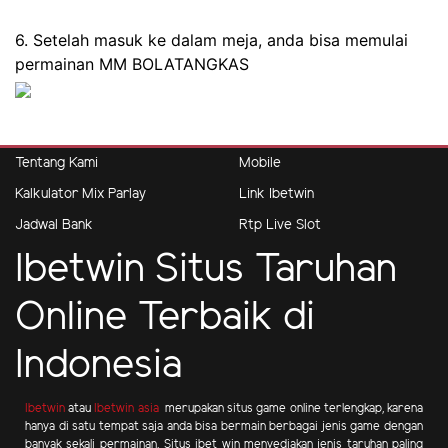
6. Setelah masuk ke dalam meja, anda bisa memulai
permainan MM BOLATANGKAS
Tentang Kami
Mobile
Kalkulator Mix Parlay
Link Ibetwin
Jadwal Bank
Rtp Live Slot
Ibetwin Situs Taruhan
Online Terbaik di
Indonesia
Ibetwin
atau
Ibetwin asia
merupakan situs game online terlengkap, karena
hanya di satu tempat saja anda bisa bermain berbagai jenis game dengan
banyak sekali permainan. Situs ibet win menyediakan jenis taruhan paling