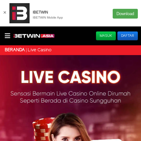
×
IBETWIN
Download
IBETWIN Mobile App
MASUK
DAFTAR
Live Casino
BERANDA