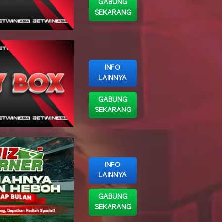
GABUNG
SEKARANG
INFO
LAINNYA
GABUNG
SEKARANG
INFO
LAINNYA
GABUNG
SEKARANG