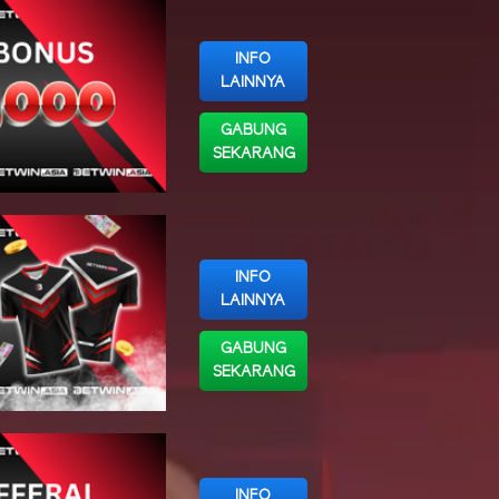
INFO
LAINNYA
GABUNG
SEKARANG
INFO
LAINNYA
GABUNG
SEKARANG
INFO