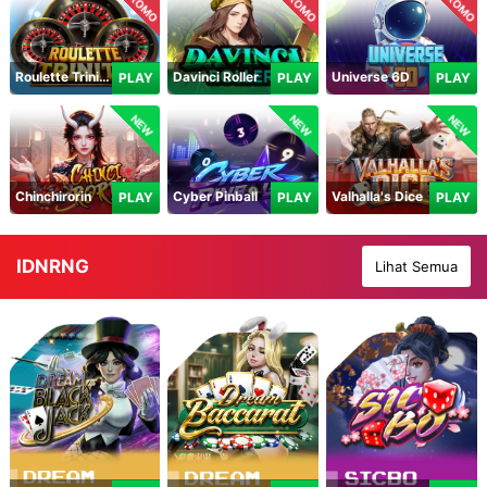
PROMO
PROMO
PROMO
Roulette Trinity
Davinci Roller
Universe 6D
PLAY
PLAY
PLAY
NEW
NEW
NEW
Chinchirorin
Cyber Pinball
Valhalla's Dice
PLAY
PLAY
PLAY
IDNRNG
Lihat Semua