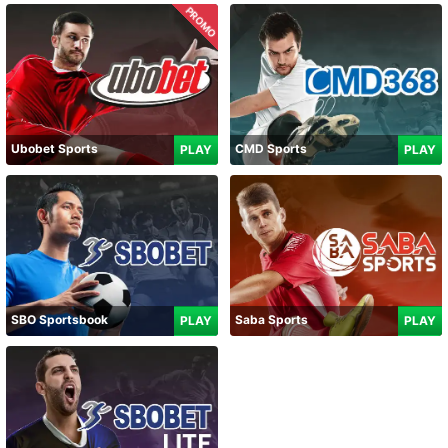
PROMO
Ubobet Sports
CMD Sports
PLAY
PLAY
SBO Sportsbook
Saba Sports
PLAY
PLAY