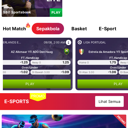
SBO Sportsbook
PLAY
Hot Match
Sepakbola
Basket
E-Sport
LIGA PORTUGAL
09/08, 2:30 AM
UEFA SUPER CUP
Estrela da Amadora
VS
Sporting Lisbon
Paris Saint Germ
FT.Handicap
F
1.75
-1.75
-0
Home 0
Away 0
Home 0
Over/Under
O
-1.06
-1.05
-1
Di Atas 3.00
Di Bawah 3.00
Di Atas 2.50
PLAY
PROMO
E-SPORTS
Lihat Semua
PROMO